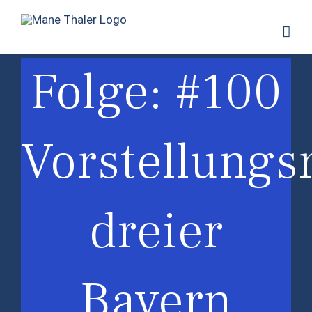
Zum
Inhalt
springen
Folge: #100
Vorstellungs
dreier
Bayern