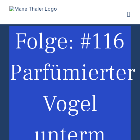
Zum
Inhalt
springen
Folge: #116
Parfümierter
Vogel
unterm