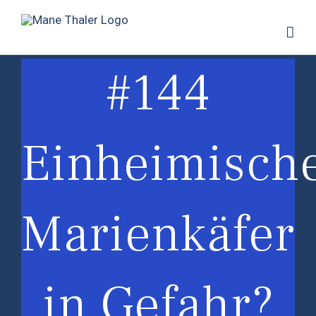
Zum
Inhalt
springen
#144
Einheimisch
Marienkäfer
in Gefahr?