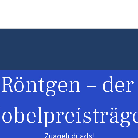
Röntgen – der
obelpreisträg
Zuageh duads!