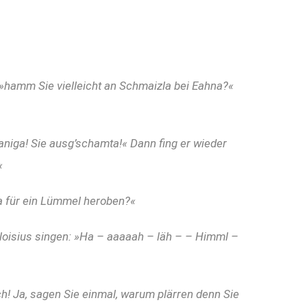
, »hamm Sie vielleicht an Schmaizla bei Eahna?«
aniga! Sie ausg’schamta!« Dann fing er wieder
«
da für ein Lümmel heroben?«
Aloisius singen: »Ha – aaaaah – läh – – Himml –
ch! Ja, sagen Sie einmal, warum plärren denn Sie