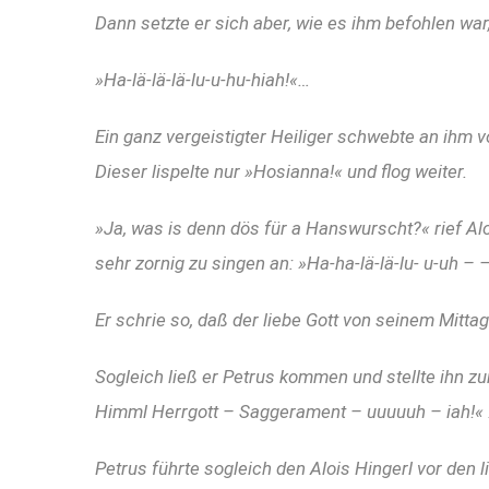
Dann setzte er sich aber, wie es ihm befohlen wa
»Ha-lä-lä-lä-lu-u-hu-hiah!«…
Ein ganz vergeistigter Heiliger schwebte an ihm 
Dieser lispelte nur »Hosianna!« und flog weiter.
»Ja, was is denn dös für a Hanswurscht?« rief Al
sehr zornig zu singen an: »Ha-ha-lä-lä-lu- u-uh –
Er schrie so, daß der liebe Gott von seinem Mitt
Sogleich ließ er Petrus kommen und stellte ihn z
Himml Herrgott – Saggerament – uuuuuh – iah!«
Petrus führte sogleich den Alois Hingerl vor den 