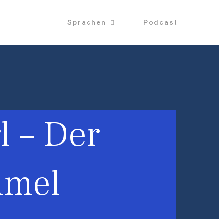
Sprachen
Podcast
l – Der
mmel