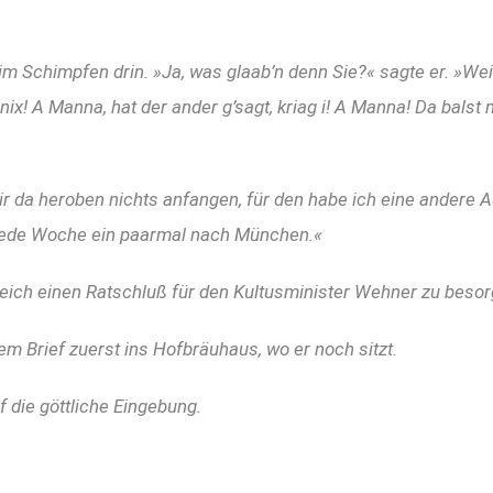
m Schimpfen drin. »Ja, was glaab’n denn Sie?« sagte er. »Weil 
r nix! A Manna, hat der ander g’sagt, kriag i! A Manna! Da bals
wir da heroben nichts anfangen, für den habe ich eine andere
 jede Woche ein paarmal nach München.«
eich einen Ratschluß für den Kultusminister Wehner zu besor
em Brief zuerst ins Hofbräuhaus, wo er noch sitzt.
 die göttliche Eingebung.