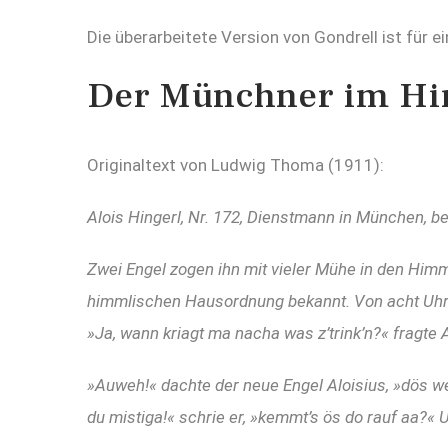
Die überarbeitete Version von Gondrell ist für e
Der Münchner im H
Originaltext von Ludwig Thoma (1911):
Alois Hingerl, Nr. 172, Dienstmann in München, be
Zwei Engel zogen ihn mit vieler Mühe in den Him
himmlischen Hausordnung bekannt. Von acht Uhr f
»Ja, wann kriagt ma nacha was z’trink’n?« fragte
»Auweh!« dachte der neue Engel Aloisius, »dös we
du mistiga!« schrie er, »kemmt’s ös do rauf aa?«