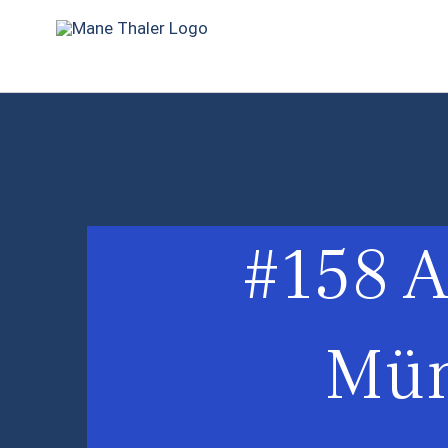
Zum
Inhalt
springen
#158 A
Mün