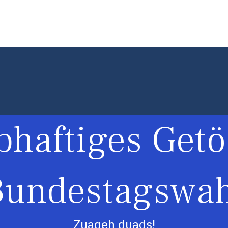
haftiges Getö
Bundestagswah
Zuageh duads!